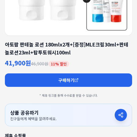
아토팜 판테놀 로션 180mlx2개+[증정]MLE크림30ml+판테
놀로션23ml+탑투토워시100ml
41,900원
46,900원
11
% 할인
구매하기
* 제휴 링크를 통해 수수료를 받을 수 있습니다.
상품 공유하기
친구들에게 혜택을 알려주세요.
제휴 쇼핑몰