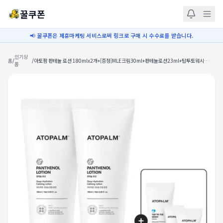
꿀쿠폰
📢 꿀쿠폰은 제휴마케팅 서비스로써 링크로 구매 시 수수료를 받습니다.
인기상
홈
/
/
아토팜 판테놀 로션 180mlx2개+[증정]MLE크림30ml+판테놀로션23ml+탑투토워시
품
100ml