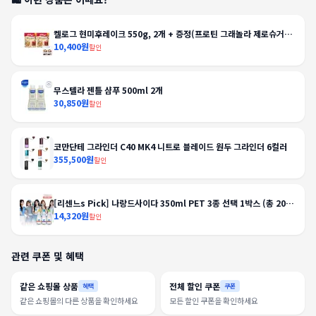
켈로그 현미후레이크 550g, 2개 + 증정(프로틴 그래놀라 제로슈거
40g, 2개)
10,400원
할인
무스텔라 젠틀 샴푸 500ml 2개
30,850원
할인
코만단테 그라인더 C40 MK4 니트로 블레이드 원두 그라인더 6컬러
355,500원
할인
[리센느s Pick] 나랑드사이다 350ml PET 3종 선택 1박스 (총 20
입)
14,320원
할인
관련 쿠폰 및 혜택
같은 쇼핑몰 상품
전체 할인 쿠폰
혜택
쿠폰
같은 쇼핑몰의 다른 상품을 확인하세요
모든 할인 쿠폰을 확인하세요