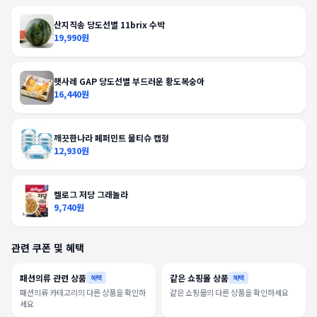
산지직송 당도선별 11brix 수박
19,990원
햇사레 GAP 당도선별 부드러운 황도복숭아
16,440원
깨끗한나라 페퍼민트 물티슈 캡형
12,930원
켈로그 저당 그래놀라
9,740원
관련 쿠폰 및 혜택
패션의류 관련 상품
같은 쇼핑몰 상품
혜택
혜택
패션의류 카테고리의 다른 상품을 확인하
같은 쇼핑몰의 다른 상품을 확인하세요
세요