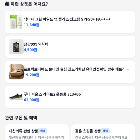
🛍️ 이런 상품은 어때요?
닥터지 그린 마일드 업 플러스 선크림 SPF50+ PA++++
11,640원
삼광999 와사비
4,500원
프로텍트어베드 문나잇 슬립 진드기차단 유아안전확인 방수 매트리스
커버
19,200원
푸마 파운스 라이트2 운동화 313496
62,900원
관련 쿠폰 및 혜택
패션의류 관련 상품
같은 쇼핑몰 상품
혜택
혜택
패션의류 카테고리의 다른 상품을 확인하
같은 쇼핑몰의 다른 상품을 확인하세요