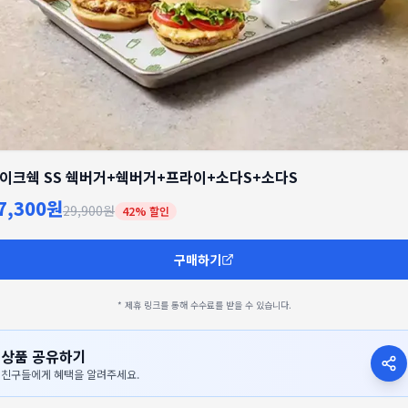
이크쉑 SS 쉑버거+쉑버거+프라이+소다S+소다S
7,300원
29,900원
42
% 할인
구매하기
* 제휴 링크를 통해 수수료를 받을 수 있습니다.
상품 공유하기
친구들에게 혜택을 알려주세요.