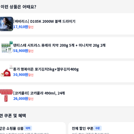
️ 이런 상품은 어때요?
[바비리스] D105K 2000W 블랙 드라이기
17,910원
할인
덴티스테 시트러스 후레쉬 치약 200g 5개 + 미니치약 20g 2개
58,900원
할인
종가 행복이온 포기김치5kg+열무김치400g
30,900원
할인
[코카콜라] 코카콜라 490ml, 24개
26,000원
할인
련 쿠폰 및 혜택
같은 쇼핑몰 상품
전체 할인 쿠폰
혜택
쿠폰