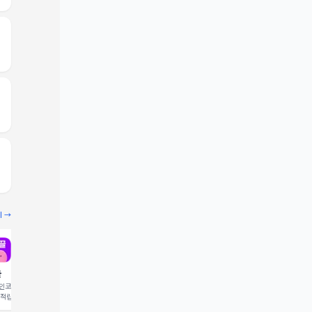
기 →
끌
빔
코드 입력 시 1,000 포
추천인코드 입력 시 2,000 크
 적립
레딧 적립