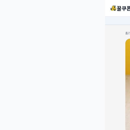
꿀쿠
홈
/