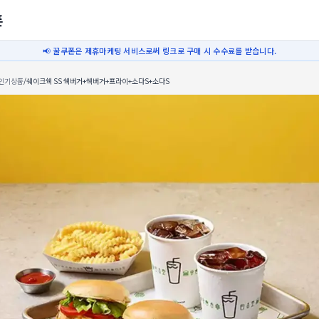
폰
📢 꿀쿠폰은 제휴마케팅 서비스로써 링크로 구매 시 수수료를 받습니다.
인기상품
/
쉐이크쉑 SS 쉑버거+쉑버거+프라이+소다S+소다S