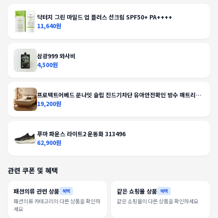
닥터지 그린 마일드 업 플러스 선크림 SPF50+ PA++++
11,640원
삼광999 와사비
4,500원
프로텍트어베드 문나잇 슬립 진드기차단 유아안전확인 방수 매트리스
커버
19,200원
푸마 파운스 라이트2 운동화 313496
62,900원
관련 쿠폰 및 혜택
패션의류 관련 상품
같은 쇼핑몰 상품
혜택
혜택
패션의류 카테고리의 다른 상품을 확인하
같은 쇼핑몰의 다른 상품을 확인하세요
세요