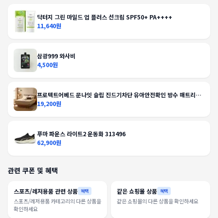
닥터지 그린 마일드 업 플러스 선크림 SPF50+ PA++++
11,640원
삼광999 와사비
4,500원
프로텍트어베드 문나잇 슬립 진드기차단 유아안전확인 방수 매트리스
커버
19,200원
푸마 파운스 라이트2 운동화 313496
62,900원
관련 쿠폰 및 혜택
스포츠/레저용품 관련 상품
같은 쇼핑몰 상품
혜택
혜택
스포츠/레저용품 카테고리의 다른 상품을
같은 쇼핑몰의 다른 상품을 확인하세요
확인하세요