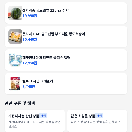
산지직송 당도선별 11brix 수박
19,990원
햇사레 GAP 당도선별 부드러운 황도복숭아
16,440원
깨끗한나라 페퍼민트 물티슈 캡형
12,930원
켈로그 저당 그래놀라
9,740원
관련 쿠폰 및 혜택
가전디지털 관련 상품
같은 쇼핑몰 상품
혜택
혜택
가전디지털 카테고리의 다른 상품을 확인
같은 쇼핑몰의 다른 상품을 확인하세요
하세요