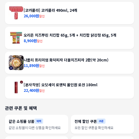
[코카콜라] 코카콜라 490ml, 24개
26,000원
할인
오리온 치즈뿌린 치킨팝 65g, 5개 + 치킨팝 닭강정 65g, 5개
8,900원
할인
나폴리 프리미엄 화덕피자 더블치즈피자 2판(약 20cm)
11,890원
할인
[본사직영] 오딧세이 로맨틱 올인원 로션 180ml
22,400원
할인
관련 쿠폰 및 혜택
같은 쇼핑몰 상품
전체 할인 쿠폰
혜택
쿠폰
같은 쇼핑몰의 다른 상품을 확인하세요
모든 할인 쿠폰을 확인하세요