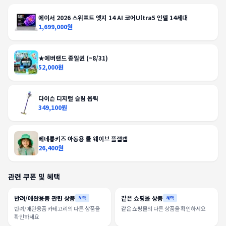
에이서 2026 스위프트 엣지 14 AI 코어Ultra5 인텔 14세대
1,699,000원
★에버랜드 종일권 (~8/31)
52,000원
다이슨 디지털 슬림 옵틱
349,100원
베네통키즈 아동용 쿨 웨이브 플랩캡
26,400원
관련 쿠폰 및 혜택
반려/애완용품 관련 상품
같은 쇼핑몰 상품
혜택
혜택
반려/애완용품 카테고리의 다른 상품을
같은 쇼핑몰의 다른 상품을 확인하세요
확인하세요