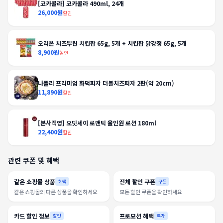
[코카콜라] 코카콜라 490ml, 24개
26,000원
할인
오리온 치즈뿌린 치킨팝 65g, 5개 + 치킨팝 닭강정 65g, 5개
8,900원
할인
나폴리 프리미엄 화덕피자 더블치즈피자 2판(약 20cm)
11,890원
할인
[본사직영] 오딧세이 로맨틱 올인원 로션 180ml
22,400원
할인
관련 쿠폰 및 혜택
같은 쇼핑몰 상품
전체 할인 쿠폰
혜택
쿠폰
같은 쇼핑몰의 다른 상품을 확인하세요
모든 할인 쿠폰을 확인하세요
카드 할인 정보
프로모션 혜택
할인
특가