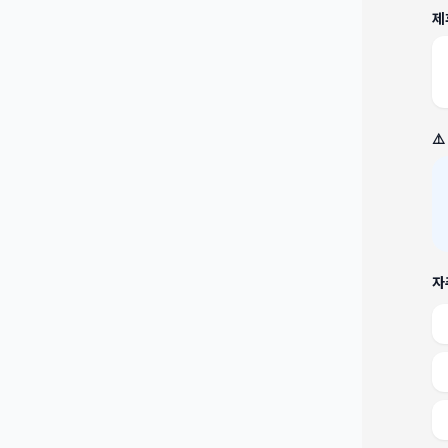
제
⚠
자