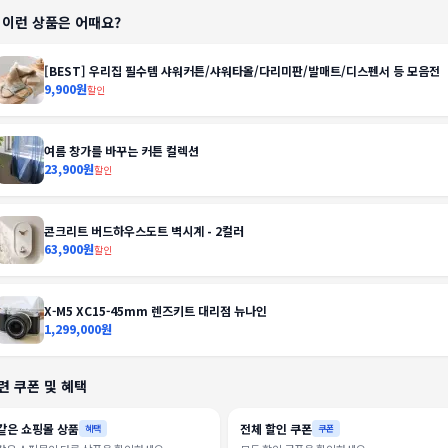
️ 이런 상품은 어때요?
[BEST] 우리집 필수템 샤워커튼/샤워타올/다리미판/발매트/디스펜서 등 모음전
9,900원
할인
여름 창가를 바꾸는 커튼 컬렉션
23,900원
할인
콘크리트 버드하우스도트 벽시계 - 2컬러
63,900원
할인
X-M5 XC15-45mm 렌즈키트 대리점 뉴나인
1,299,000원
련 쿠폰 및 혜택
같은 쇼핑몰 상품
전체 할인 쿠폰
혜택
쿠폰