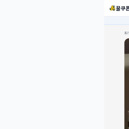
꿀쿠
홈
/