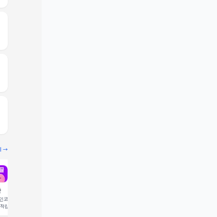
기 →
끌
빔
코드 입력 시 1,000 포
추천인코드 입력 시 2,000 크
 적립
레딧 적립