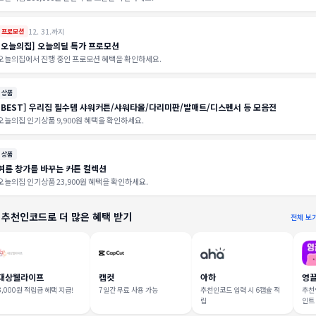
12. 31.까지
프로모션
[오늘의집] 오늘의딜 특가 프로모션
오늘의집에서 진행 중인 프로모션 혜택을 확인하세요.
상품
[BEST] 우리집 필수템 샤워커튼/샤워타올/다리미판/발매트/디스펜서 등 모음전
오늘의집 인기상품 9,900원 혜택을 확인하세요.
상품
여름 창가를 바꾸는 커튼 컬렉션
오늘의집 인기상품 23,900원 혜택을 확인하세요.
 추천인코드로 더 많은 혜택 받기
전체 보
대상웰라이프
캡컷
아하
영
3,000원 적립금 혜택 지급!
7일간 무료 사용 가능
추천인코드 입력 시 6캡슐 적
추천인
립
인트