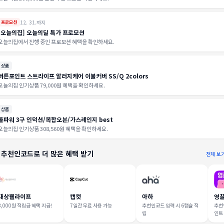
12. 31.까지
프로모션
[오늘의집] 오늘의딜 특가 프로모션
오늘의집에서 진행 중인 프로모션 혜택을 확인하세요.
상품
버튼포인트 스트라이프 알러지케어 이불커버 SS/Q 2colors
오늘의집 인기상품 79,000원 혜택을 확인하세요.
상품
올파워 3구 인덕션/복합오븐/가스레인지 best
오늘의집 인기상품 308,560원 혜택을 확인하세요.
 추천인코드로 더 많은 혜택 받기
전체 보
대상웰라이프
캡컷
아하
영
3,000원 적립금 혜택 지급!
7일간 무료 사용 가능
추천인코드 입력 시 6캡슐 적
추천인
립
인트