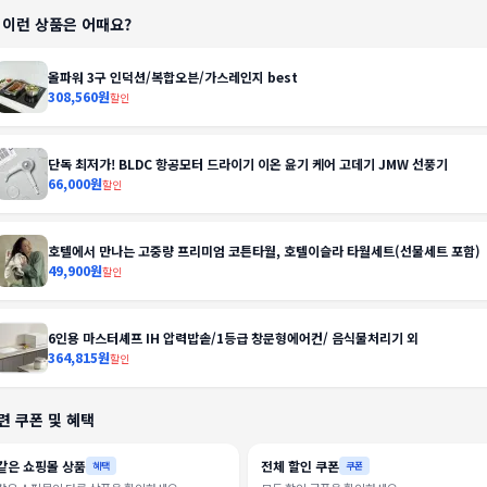
️ 이런 상품은 어때요?
올파워 3구 인덕션/복합오븐/가스레인지 best
308,560원
할인
단독 최저가! BLDC 항공모터 드라이기 이온 윤기 케어 고데기 JMW 선풍기
66,000원
할인
호텔에서 만나는 고중량 프리미엄 코튼타월, 호텔이슬라 타월세트(선물세트 포함)
49,900원
할인
6인용 마스터셰프 IH 압력밥솥/1등급 창문형에어컨/ 음식물처리기 외
364,815원
할인
련 쿠폰 및 혜택
같은 쇼핑몰 상품
전체 할인 쿠폰
혜택
쿠폰