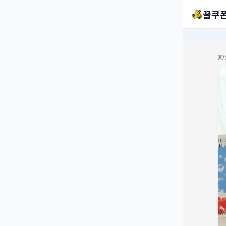
꿀쿠
홈
/