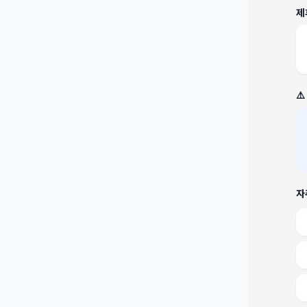
제
⚠
자