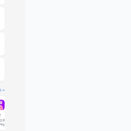
기 →
끌
빔
코드 입력 시 1,000 포
추천인코드 입력 시 2,000 크
 적립
레딧 적립