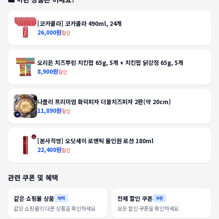
[코카콜라] 코카콜라 490ml, 24개
26,000원
할인
오리온 치즈뿌린 치킨팝 65g, 5개 + 치킨팝 닭강정 65g, 5개
8,900원
할인
나폴리 프리미엄 화덕피자 더블치즈피자 2판(약 20cm)
11,890원
할인
[본사직영] 오딧세이 로맨틱 올인원 로션 180ml
22,400원
할인
관련 쿠폰 및 혜택
같은 쇼핑몰 상품
전체 할인 쿠폰
혜택
쿠폰
같은 쇼핑몰의 다른 상품을 확인하세요
모든 할인 쿠폰을 확인하세요