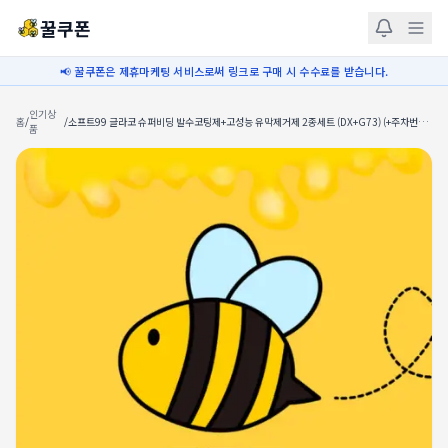
꿀쿠폰
📢 꿀쿠폰은 제휴마케팅 서비스로써 링크로 구매 시 수수료를 받습니다.
인기상
홈
/
/
소프트99 글라코 슈퍼비딩 발수코팅제+고성능 유막제거제 2종세트 (DX+G73) (+주차번호
품
판)