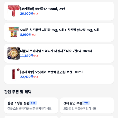
[코카콜라] 코카콜라 490ml, 24개
26,000원
할인
오리온 치즈뿌린 치킨팝 65g, 5개 + 치킨팝 닭강정 65g, 5개
8,900원
할인
나폴리 프리미엄 화덕피자 더블치즈피자 2판(약 20cm)
11,890원
할인
[본사직영] 오딧세이 로맨틱 올인원 로션 180ml
22,400원
할인
관련 쿠폰 및 혜택
같은 쇼핑몰 상품
전체 할인 쿠폰
혜택
쿠폰
같은 쇼핑몰의 다른 상품을 확인하세요
모든 할인 쿠폰을 확인하세요