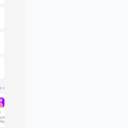
기 →
끌
빔
코드 입력 시 1,000 포
추천인코드 입력 시 2,000 크
 적립
레딧 적립