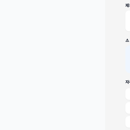
제
⚠
자