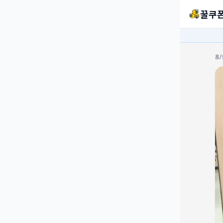
꿀쿠
홈
/