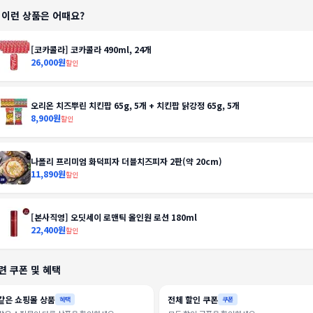
️ 이런 상품은 어때요?
[코카콜라] 코카콜라 490ml, 24개
26,000원
할인
오리온 치즈뿌린 치킨팝 65g, 5개 + 치킨팝 닭강정 65g, 5개
8,900원
할인
나폴리 프리미엄 화덕피자 더블치즈피자 2판(약 20cm)
11,890원
할인
[본사직영] 오딧세이 로맨틱 올인원 로션 180ml
22,400원
할인
련 쿠폰 및 혜택
같은 쇼핑몰 상품
전체 할인 쿠폰
혜택
쿠폰