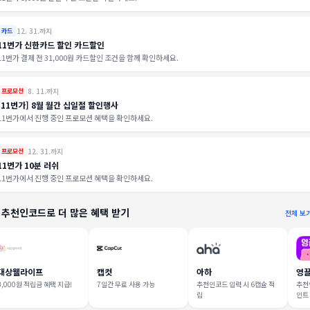
12. 31.까지
카드
11번가 신한카드 할인 카드할인
11번가 결제 전 31,000원 카드할인 조건을 함께 확인하세요.
8. 11.까지
프로모션
[11번가] 8월 월간 십일절 할인행사
11번가에서 진행 중인 프로모션 혜택을 확인하세요.
12. 31.까지
프로모션
11번가 10분 러쉬
11번가에서 진행 중인 프로모션 혜택을 확인하세요.
 추천인코드로 더 많은 혜택 받기
전체 보
대상웰라이프
캡컷
아하
영
3,000원 적립금 혜택 지급!
7일간 무료 사용 가능
추천인코드 입력 시 6캡슐 적
추천인
립
인트