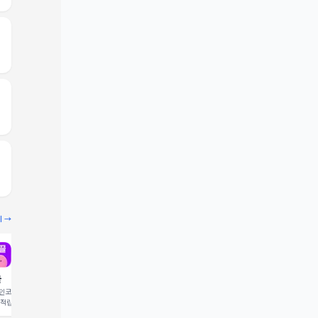
기 →
끌
빔
코드 입력 시 1,000 포
추천인코드 입력 시 2,000 크
 적립
레딧 적립