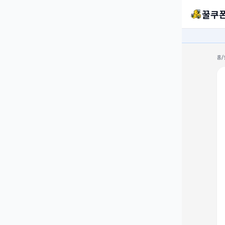
꿀쿠
홈
/