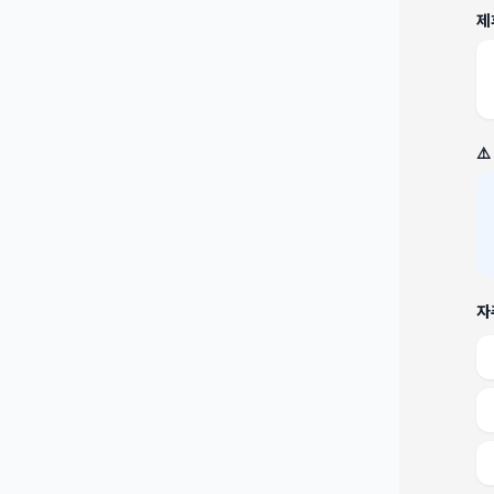
제
⚠
자