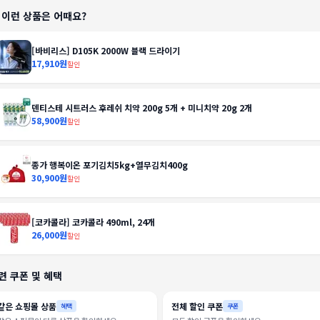
️ 이런 상품은 어때요?
[바비리스] D105K 2000W 블랙 드라이기
17,910원
할인
덴티스테 시트러스 후레쉬 치약 200g 5개 + 미니치약 20g 2개
58,900원
할인
종가 행복이온 포기김치5kg+열무김치400g
30,900원
할인
[코카콜라] 코카콜라 490ml, 24개
26,000원
할인
련 쿠폰 및 혜택
같은 쇼핑몰 상품
전체 할인 쿠폰
혜택
쿠폰