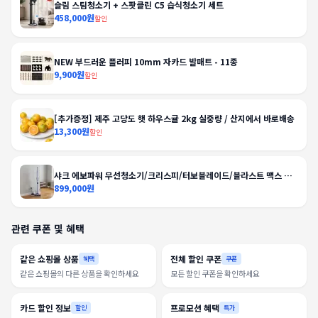
슬림 스팀청소기 + 스팟클린 C5 습식청소기 세트
458,000원
할인
NEW 부드러운 플러피 10mm 자카드 발매트 - 11종
9,900원
할인
[추가증정] 제주 고당도 햇 하우스귤 2kg 실중량 / 산지에서 바로배송
13,300원
할인
샤크 에보파워 무선청소기/크리스피/터보블레이드/블라스트 맥스 외
BEST
899,000원
관련 쿠폰 및 혜택
같은 쇼핑몰 상품
전체 할인 쿠폰
혜택
쿠폰
같은 쇼핑몰의 다른 상품을 확인하세요
모든 할인 쿠폰을 확인하세요
카드 할인 정보
프로모션 혜택
할인
특가