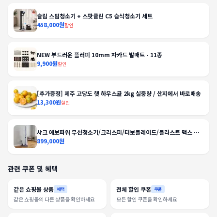
슬림 스팀청소기 + 스팟클린 C5 습식청소기 세트
458,000원
할인
NEW 부드러운 플러피 10mm 자카드 발매트 - 11종
9,900원
할인
[추가증정] 제주 고당도 햇 하우스귤 2kg 실중량 / 산지에서 바로배송
13,300원
할인
샤크 에보파워 무선청소기/크리스피/터보블레이드/블라스트 맥스 외
BEST
899,000원
관련 쿠폰 및 혜택
같은 쇼핑몰 상품
전체 할인 쿠폰
혜택
쿠폰
같은 쇼핑몰의 다른 상품을 확인하세요
모든 할인 쿠폰을 확인하세요