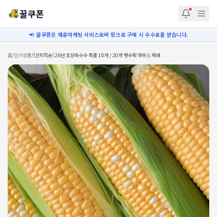
꿀쿠폰
📢 꿀쿠폰은 제휴마케팅 서비스로써 링크로 구매 시 수수료를 받습니다.
홈
/
인기상품
/
[산지직송] 26년 초당옥수수 특품 10개 / 20개 햇수확 하우스 재배