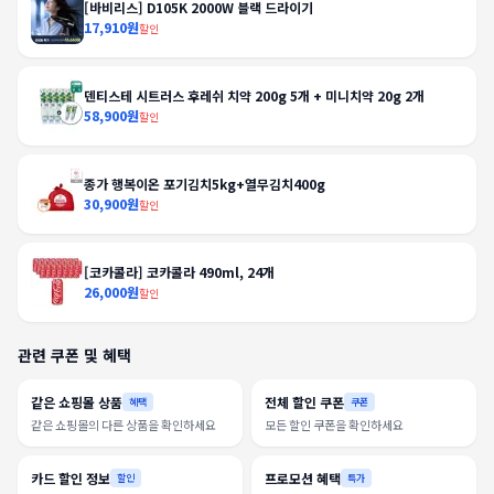
[바비리스] D105K 2000W 블랙 드라이기
17,910원
할인
덴티스테 시트러스 후레쉬 치약 200g 5개 + 미니치약 20g 2개
58,900원
할인
종가 행복이온 포기김치5kg+열무김치400g
30,900원
할인
[코카콜라] 코카콜라 490ml, 24개
26,000원
할인
관련 쿠폰 및 혜택
같은 쇼핑몰 상품
전체 할인 쿠폰
혜택
쿠폰
같은 쇼핑몰의 다른 상품을 확인하세요
모든 할인 쿠폰을 확인하세요
카드 할인 정보
프로모션 혜택
할인
특가