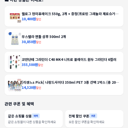
켈로그 현미후레이크 550g, 2개 + 증정(프로틴 그래놀라 제로슈거
40g, 2개)
10,400원
할인
무스텔라 젠틀 샴푸 500ml 2개
30,850원
할인
코만단테 그라인더 C40 MK4 니트로 블레이드 원두 그라인더 6컬러
355,500원
할인
[리센느s Pick] 나랑드사이다 350ml PET 3종 선택 1박스 (총 20
입)
14,320원
할인
관련 쿠폰 및 혜택
같은 쇼핑몰 상품
전체 할인 쿠폰
혜택
쿠폰
같은 쇼핑몰의 다른 상품을 확인하세요
모든 할인 쿠폰을 확인하세요