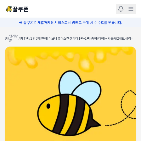
꿀쿠폰
📢 꿀쿠폰은 제휴마케팅 서비스로써 링크로 구매 시 수수료를 받습니다.
인기상
홈
/
/
[체험팩/1인 3개 한정] 이브네 퓨어스킨 생리대 1팩+1팩 (중형/대형) + 사은품(2세트 생리대
품
본품 / 3세트 워시백)