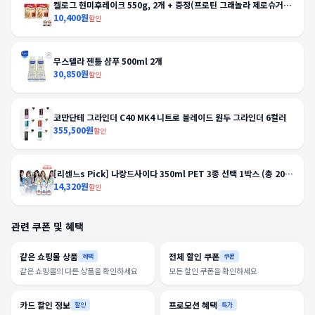
켈로그 현미후레이크 550g, 2개 + 증정(프로틴 그래놀라 제로슈거
40g, 2개)
10,400원
할인
무스텔라 젠틀 샴푸 500ml 2개
30,850원
할인
코만단테 그라인더 C40 MK4 니트로 블레이드 원두 그라인더 6컬러
355,500원
할인
[리센느s Pick] 나랑드사이다 350ml PET 3종 선택 1박스 (총 20
입)
14,320원
할인
관련 쿠폰 및 혜택
같은 쇼핑몰 상품
전체 할인 쿠폰
혜택
쿠폰
같은 쇼핑몰의 다른 상품을 확인하세요
모든 할인 쿠폰을 확인하세요
카드 할인 정보
프로모션 혜택
할인
특가