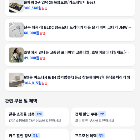
올파워 3구 인덕션/복합오븐/가스레인지 best
308,560원
할인
단독 최저가! BLDC 항공모터 드라이기 이온 윤기 케어 고데기 JMW
선풍기
66,000원
할인
호텔에서 만나는 고중량 프리미엄 코튼타월, 호텔이슬라 타월세트(선
물세트 포함)
49,900원
할인
6인용 마스터셰프 IH 압력밥솥/1등급 창문형에어컨/ 음식물처리기 외
364,815원
할인
관련 쿠폰 및 혜택
같은 쇼핑몰 상품
전체 할인 쿠폰
혜택
쿠폰
같은 쇼핑몰의 다른 상품을 확인하세요
모든 할인 쿠폰을 확인하세요
카드 할인 정보
프로모션 혜택
할인
특가