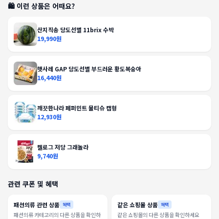
🛍️ 이런 상품은 어때요?
산지직송 당도선별 11brix 수박
19,990원
햇사레 GAP 당도선별 부드러운 황도복숭아
16,440원
깨끗한나라 페퍼민트 물티슈 캡형
12,930원
켈로그 저당 그래놀라
9,740원
관련 쿠폰 및 혜택
패션의류 관련 상품
같은 쇼핑몰 상품
혜택
혜택
패션의류 카테고리의 다른 상품을 확인하
같은 쇼핑몰의 다른 상품을 확인하세요