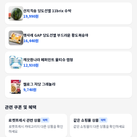
산지직송 당도선별 11brix 수박
19,990원
햇사레 GAP 당도선별 부드러운 황도복숭아
16,440원
깨끗한나라 페퍼민트 물티슈 캡형
12,930원
켈로그 저당 그래놀라
9,740원
관련 쿠폰 및 혜택
로켓프레시 관련 상품
같은 쇼핑몰 상품
혜택
혜택
로켓프레시 카테고리의 다른 상품을 확인
같은 쇼핑몰의 다른 상품을 확인하세요
하세요