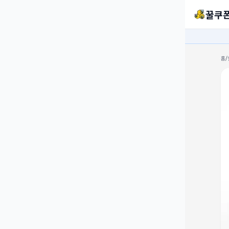
꿀쿠
홈
/