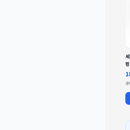
셰
핑
1
쿠