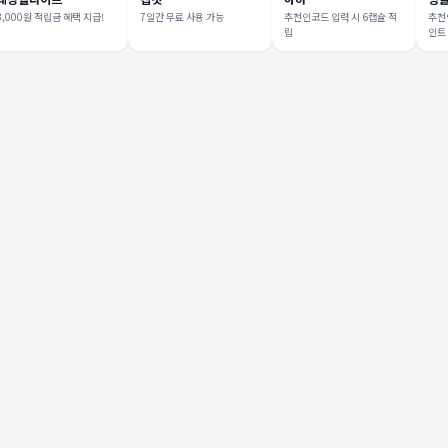
3,000원 적립금 혜택 지급!
7일간 무료 사용 가능
추천인코드 입력 시 6캡슐 적
추천인
립
인트