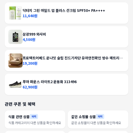
닥터지 그린 마일드 업 플러스 선크림 SPF50+ PA++++
11,640원
삼광999 와사비
4,500원
프로텍트어베드 문나잇 슬립 진드기차단 유아안전확인 방수 매트리스
커버
19,200원
푸마 파운스 라이트2 운동화 313496
62,900원
관련 쿠폰 및 혜택
식품 관련 상품
같은 쇼핑몰 상품
혜택
혜택
식품 카테고리의 다른 상품을 확인하세요
같은 쇼핑몰의 다른 상품을 확인하세요