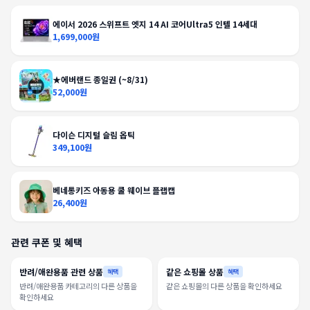
에이서 2026 스위프트 엣지 14 AI 코어Ultra5 인텔 14세대
1,699,000원
★에버랜드 종일권 (~8/31)
52,000원
다이슨 디지털 슬림 옵틱
349,100원
베네통키즈 아동용 쿨 웨이브 플랩캡
26,400원
관련 쿠폰 및 혜택
반려/애완용품 관련 상품
같은 쇼핑몰 상품
혜택
혜택
반려/애완용품 카테고리의 다른 상품을
같은 쇼핑몰의 다른 상품을 확인하세요
확인하세요