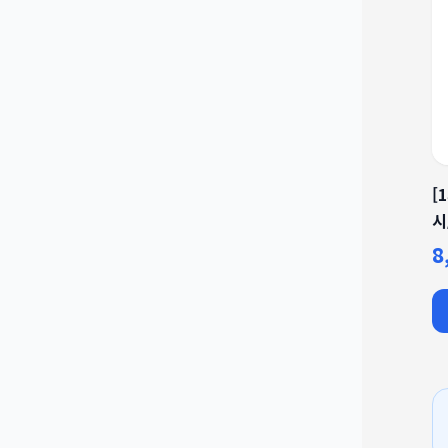
[
시
8