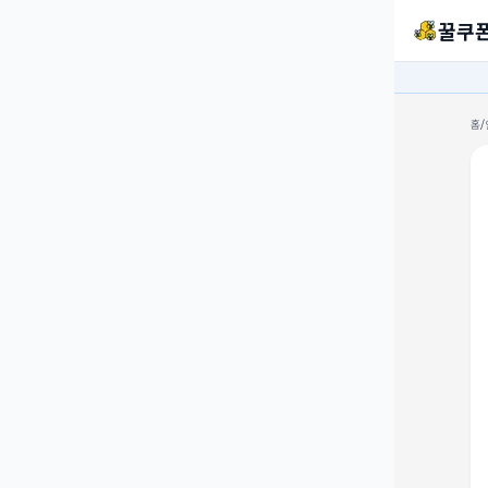
꿀쿠
홈
/