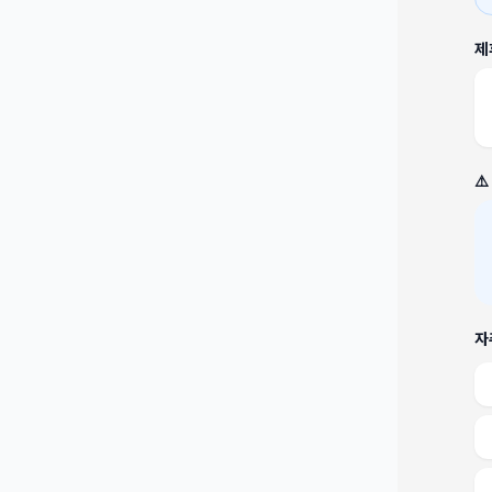
제
⚠
자