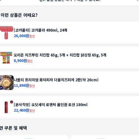
️ 이런 상품은 어때요?
[코카콜라] 코카콜라 490ml, 24개
26,000원
할인
오리온 치즈뿌린 치킨팝 65g, 5개 + 치킨팝 닭강정 65g, 5개
8,900원
할인
나폴리 프리미엄 화덕피자 더블치즈피자 2판(약 20cm)
11,890원
할인
[본사직영] 오딧세이 로맨틱 올인원 로션 180ml
22,400원
할인
련 쿠폰 및 혜택