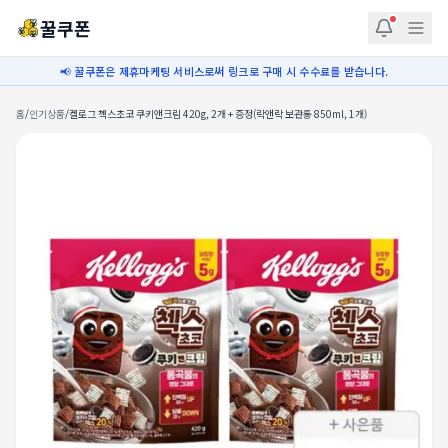
꿀쿠폰
📢 꿀쿠폰은 제휴마케팅 서비스로써 링크로 구매 시 수수료를 받습니다.
홈
/
인기상품
/
켈로그 첵스초코 쿠키앤크림 420g, 2개 + 증정(락앤락 보관통 850ml, 1개)