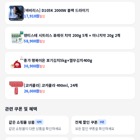
[바비리스] D105K 2000W 블랙 드라이기
17,910원
할인
덴티스테 시트러스 후레쉬 치약 200g 5개 + 미니치약 20g 2개
58,900원
할인
종가 행복이온 포기김치5kg+열무김치400g
30,900원
할인
[코카콜라] 코카콜라 490ml, 24개
26,000원
할인
관련 쿠폰 및 혜택
같은 쇼핑몰 상품
전체 할인 쿠폰
혜택
쿠폰
같은 쇼핑몰의 다른 상품을 확인하세요
모든 할인 쿠폰을 확인하세요