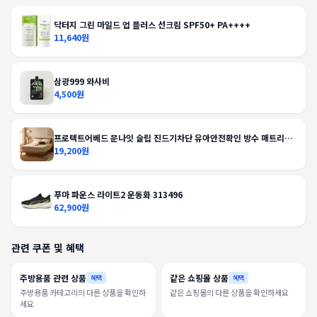
닥터지 그린 마일드 업 플러스 선크림 SPF50+ PA++++
11,640원
삼광999 와사비
4,500원
프로텍트어베드 문나잇 슬립 진드기차단 유아안전확인 방수 매트리스
커버
19,200원
푸마 파운스 라이트2 운동화 313496
62,900원
관련 쿠폰 및 혜택
주방용품 관련 상품
같은 쇼핑몰 상품
혜택
혜택
주방용품 카테고리의 다른 상품을 확인하
같은 쇼핑몰의 다른 상품을 확인하세요
세요