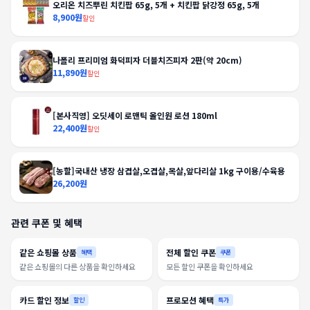
오리온 치즈뿌린 치킨팝 65g, 5개 + 치킨팝 닭강정 65g, 5개
8,900원
할인
나폴리 프리미엄 화덕피자 더블치즈피자 2판(약 20cm)
11,890원
할인
[본사직영] 오딧세이 로맨틱 올인원 로션 180ml
22,400원
할인
[농할]국내산 냉장 삼겹살,오겹살,목살,앞다리살 1kg 구이용/수육용
26,200원
관련 쿠폰 및 혜택
같은 쇼핑몰 상품
전체 할인 쿠폰
혜택
쿠폰
같은 쇼핑몰의 다른 상품을 확인하세요
모든 할인 쿠폰을 확인하세요
카드 할인 정보
프로모션 혜택
할인
특가