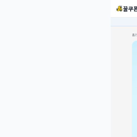
꿀쿠
홈
/