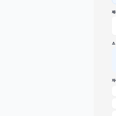
제
⚠
자