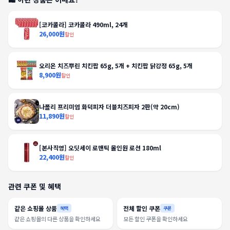
[코카콜라] 코카콜라 490ml, 24개
26,000원
할인
오리온 치즈뿌린 치킨팝 65g, 5개 + 치킨팝 닭강정 65g, 5개
8,900원
할인
나폴리 프리미엄 화덕피자 더블치즈피자 2판(약 20cm)
11,890원
할인
[본사직영] 오딧세이 로맨틱 올인원 로션 180ml
22,400원
할인
관련 쿠폰 및 혜택
같은 쇼핑몰 상품
전체 할인 쿠폰
혜택
쿠폰
같은 쇼핑몰의 다른 상품을 확인하세요
모든 할인 쿠폰을 확인하세요