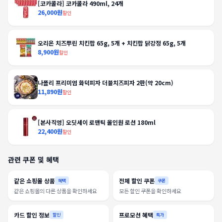
[코카콜라] 코카콜라 490ml, 24개
26,000원
할인
오리온 치즈뿌린 치킨팝 65g, 5개 + 치킨팝 닭강정 65g, 5개
8,900원
할인
나폴리 프리미엄 화덕피자 더블치즈피자 2판(약 20cm)
11,890원
할인
[본사직영] 오딧세이 로맨틱 올인원 로션 180ml
22,400원
할인
관련 쿠폰 및 혜택
같은 쇼핑몰 상품
전체 할인 쿠폰
혜택
쿠폰
같은 쇼핑몰의 다른 상품을 확인하세요
모든 할인 쿠폰을 확인하세요
카드 할인 정보
프로모션 혜택
할인
특가