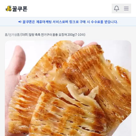
꿀쿠폰
📢 꿀쿠폰은 제휴마케팅 서비스로써 링크로 구매 시 수수료를 받습니다.
홈
/
인기상품
/
[더주] 말랑 촉촉 전기구이 몸통 오징어 200g(7-10미)