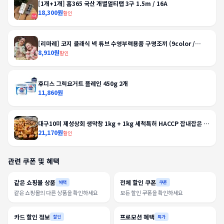
[1개+1개] 홈365 국산 개별멀티탭 3구 1.5m / 16A
18,300원
할인
[리마레] 코지 클래식 넥 튜브 수영부력용품 구명조끼 (9color /
2size)
8,910원
할인
후디스 그릭요거트 플레인 450g 2개
11,860원
대구10미 제성상회 생막창 1kg + 1kg 세척특허 HACCP 잡내잡은 과
일연육 비법막창
21,170원
할인
관련 쿠폰 및 혜택
같은 쇼핑몰 상품
전체 할인 쿠폰
혜택
쿠폰
같은 쇼핑몰의 다른 상품을 확인하세요
모든 할인 쿠폰을 확인하세요
카드 할인 정보
프로모션 혜택
할인
특가