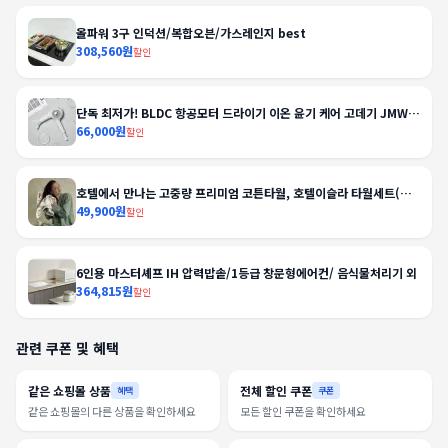
올파워 3구 인덕션/복합오븐/가스레인지 best
308,560원
할인
단독 최저가! BLDC 항공모터 드라이기 이온 윤기 케어 고데기 JMW
선풍기
66,000원
할인
호텔에서 만나는 고중량 프리미엄 코튼타월, 호텔이슬라 타월세트(선
물세트 포함)
49,900원
할인
6인용 마스터셰프 IH 압력밥솥/1등급 창문형에어컨/ 음식물처리기 외
364,815원
할인
관련 쿠폰 및 혜택
같은 쇼핑몰 상품
전체 할인 쿠폰
혜택
쿠폰
같은 쇼핑몰의 다른 상품을 확인하세요
모든 할인 쿠폰을 확인하세요