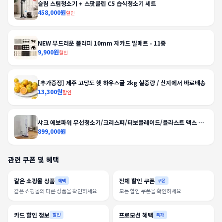
슬림 스팀청소기 + 스팟클린 C5 습식청소기 세트
458,000원
할인
NEW 부드러운 플러피 10mm 자카드 발매트 - 11종
9,900원
할인
[추가증정] 제주 고당도 햇 하우스귤 2kg 실중량 / 산지에서 바로배송
13,300원
할인
샤크 에보파워 무선청소기/크리스피/터보블레이드/블라스트 맥스 외
BEST
899,000원
관련 쿠폰 및 혜택
같은 쇼핑몰 상품
전체 할인 쿠폰
혜택
쿠폰
같은 쇼핑몰의 다른 상품을 확인하세요
모든 할인 쿠폰을 확인하세요
카드 할인 정보
프로모션 혜택
할인
특가