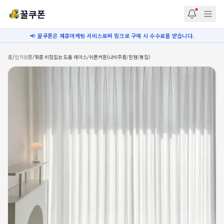
꿀쿠폰
📢 꿀쿠폰은 제휴마케팅 서비스로써 링크로 구매 시 수수료를 받습니다.
홈
/
인기상품
/
맞춤 비침없는 도톰 레이스/쉬폰커튼(나비주름/핀형/봉집)