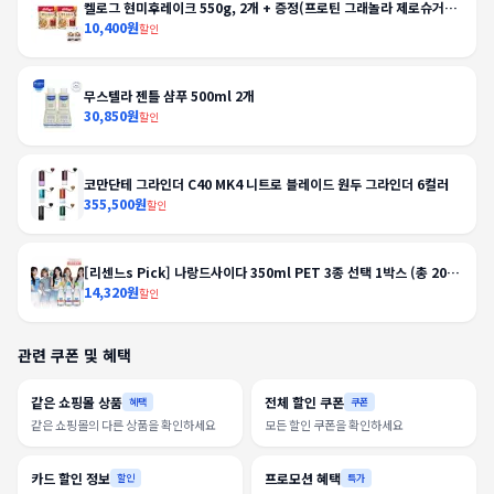
켈로그 현미후레이크 550g, 2개 + 증정(프로틴 그래놀라 제로슈거
40g, 2개)
10,400원
할인
무스텔라 젠틀 샴푸 500ml 2개
30,850원
할인
코만단테 그라인더 C40 MK4 니트로 블레이드 원두 그라인더 6컬러
355,500원
할인
[리센느s Pick] 나랑드사이다 350ml PET 3종 선택 1박스 (총 20
입)
14,320원
할인
관련 쿠폰 및 혜택
같은 쇼핑몰 상품
전체 할인 쿠폰
혜택
쿠폰
같은 쇼핑몰의 다른 상품을 확인하세요
모든 할인 쿠폰을 확인하세요
카드 할인 정보
프로모션 혜택
할인
특가