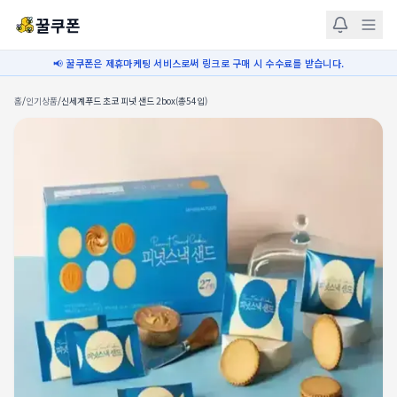
꿀쿠폰
📢 꿀쿠폰은 제휴마케팅 서비스로써 링크로 구매 시 수수료를 받습니다.
홈
/
인기상품
/
신세계푸드 초코 피넛 샌드 2box(총54입)