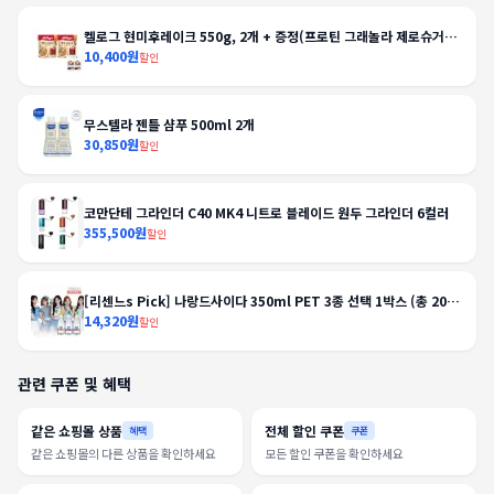
켈로그 현미후레이크 550g, 2개 + 증정(프로틴 그래놀라 제로슈거
40g, 2개)
10,400원
할인
무스텔라 젠틀 샴푸 500ml 2개
30,850원
할인
코만단테 그라인더 C40 MK4 니트로 블레이드 원두 그라인더 6컬러
355,500원
할인
[리센느s Pick] 나랑드사이다 350ml PET 3종 선택 1박스 (총 20
입)
14,320원
할인
관련 쿠폰 및 혜택
같은 쇼핑몰 상품
전체 할인 쿠폰
혜택
쿠폰
같은 쇼핑몰의 다른 상품을 확인하세요
모든 할인 쿠폰을 확인하세요