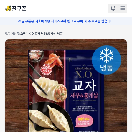
꿀쿠폰
📢 꿀쿠폰은 제휴마케팅 서비스로써 링크로 구매 시 수수료를 받습니다.
홈
/
인기상품
/
오뚜기 X.O.교자 새우&홍게살 (냉동)