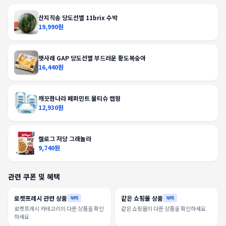
산지직송 당도선별 11brix 수박
19,990원
햇사레 GAP 당도선별 부드러운 황도복숭아
16,440원
깨끗한나라 페퍼민트 물티슈 캡형
12,930원
켈로그 저당 그래놀라
9,740원
관련 쿠폰 및 혜택
로켓프레시 관련 상품
같은 쇼핑몰 상품
혜택
혜택
로켓프레시 카테고리의 다른 상품을 확인
같은 쇼핑몰의 다른 상품을 확인하세요
하세요