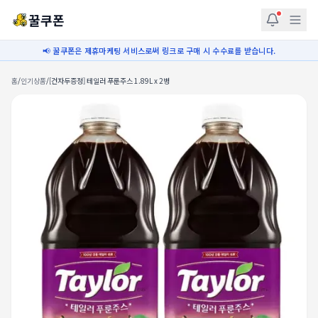
꿀쿠폰
📢 꿀쿠폰은 제휴마케팅 서비스로써 링크로 구매 시 수수료를 받습니다.
홈
/
인기상품
/
[건자두증정] 테일러 푸룬주스 1.89L x 2병