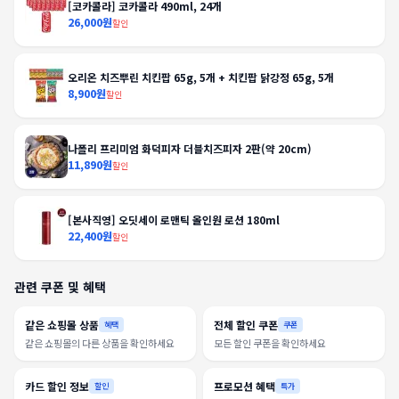
[코카콜라] 코카콜라 490ml, 24개
26,000원
할인
오리온 치즈뿌린 치킨팝 65g, 5개 + 치킨팝 닭강정 65g, 5개
8,900원
할인
나폴리 프리미엄 화덕피자 더블치즈피자 2판(약 20cm)
11,890원
할인
[본사직영] 오딧세이 로맨틱 올인원 로션 180ml
22,400원
할인
관련 쿠폰 및 혜택
같은 쇼핑몰 상품
전체 할인 쿠폰
혜택
쿠폰
같은 쇼핑몰의 다른 상품을 확인하세요
모든 할인 쿠폰을 확인하세요
카드 할인 정보
프로모션 혜택
할인
특가