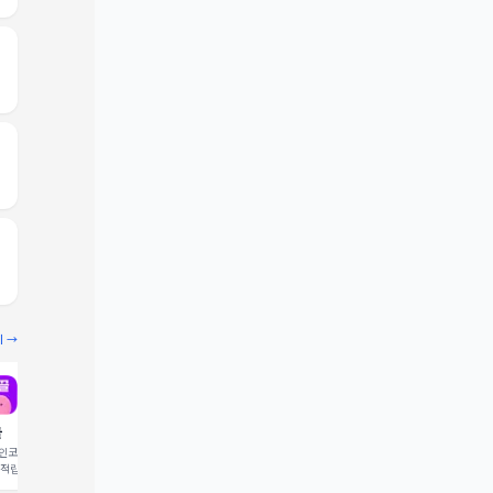
기 →
끌
빔
코드 입력 시 1,000 포
추천인코드 입력 시 2,000 크
 적립
레딧 적립