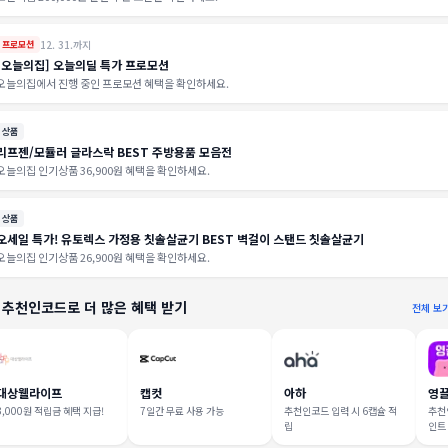
12. 31.까지
프로모션
[오늘의집] 오늘의딜 특가 프로모션
오늘의집에서 진행 중인 프로모션 혜택을 확인하세요.
상품
리프젠/모듈러 글라스락 BEST 주방용품 모음전
오늘의집 인기상품 36,900원 혜택을 확인하세요.
상품
오세일 특가! 유토렉스 가정용 칫솔살균기 BEST 벽걸이 스탠드 칫솔살균기
오늘의집 인기상품 26,900원 혜택을 확인하세요.
 추천인코드로 더 많은 혜택 받기
전체 보
대상웰라이프
캡컷
아하
영
3,000원 적립금 혜택 지급!
7일간 무료 사용 가능
추천인코드 입력 시 6캡슐 적
추천인
립
인트