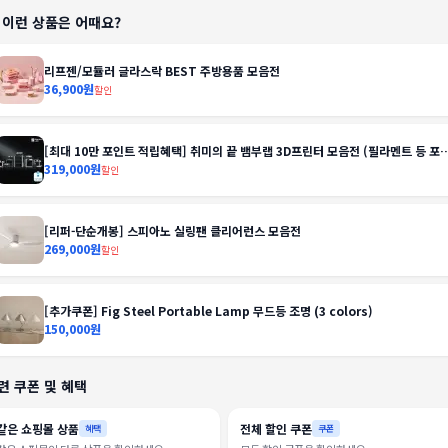
️ 이런 상품은 어때요?
리프젠/모듈러 글라스락 BEST 주방용품 모음전
36,900원
할인
[최대 10만 포인트 적립혜택] 취미의 끝 뱀부랩 3D프린터 모음전 (필라멘트 등 포
함)
319,000원
할인
[리퍼-단순개봉] 스피아노 실링팬 클리어런스 모음전
269,000원
할인
[추가쿠폰] Fig Steel Portable Lamp 무드등 조명 (3 colors)
150,000원
련 쿠폰 및 혜택
같은 쇼핑몰 상품
전체 할인 쿠폰
혜택
쿠폰