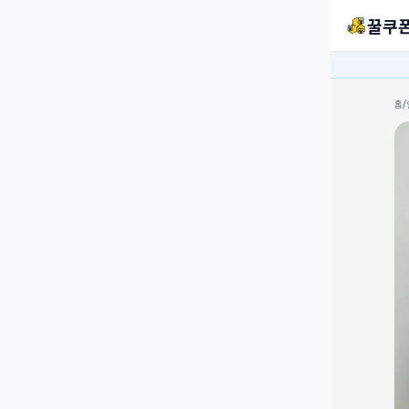
꿀쿠
홈
/