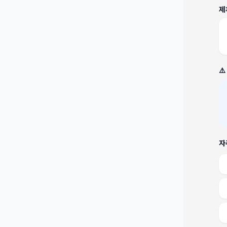
제
⚠
자