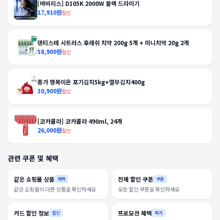
[바비리스] D105K 2000W 블랙 드라이기
17,910원
할인
덴티스테 시트러스 후레쉬 치약 200g 5개 + 미니치약 20g 2개
58,900원
할인
종가 행복이온 포기김치5kg+열무김치400g
30,900원
할인
[코카콜라] 코카콜라 490ml, 24개
26,000원
할인
관련 쿠폰 및 혜택
같은 쇼핑몰 상품
전체 할인 쿠폰
혜택
쿠폰
같은 쇼핑몰의 다른 상품을 확인하세요
모든 할인 쿠폰을 확인하세요
카드 할인 정보
프로모션 혜택
할인
특가