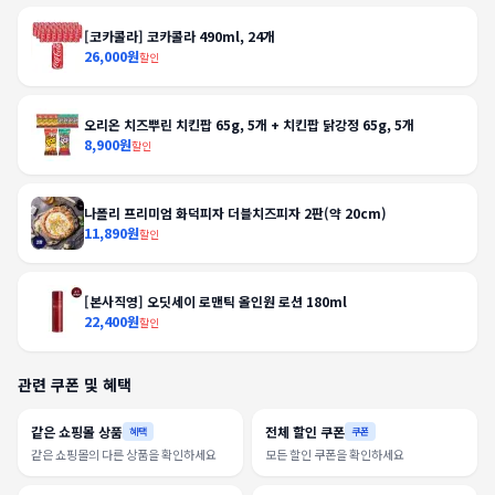
[코카콜라] 코카콜라 490ml, 24개
26,000원
할인
오리온 치즈뿌린 치킨팝 65g, 5개 + 치킨팝 닭강정 65g, 5개
8,900원
할인
나폴리 프리미엄 화덕피자 더블치즈피자 2판(약 20cm)
11,890원
할인
[본사직영] 오딧세이 로맨틱 올인원 로션 180ml
22,400원
할인
관련 쿠폰 및 혜택
같은 쇼핑몰 상품
전체 할인 쿠폰
혜택
쿠폰
같은 쇼핑몰의 다른 상품을 확인하세요
모든 할인 쿠폰을 확인하세요