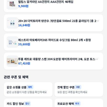
필립스 알카라인 AA건전지 AAA건전지 40개입
9,900원
20+20 더빅토리아 탄산수 /탄산음료 500ml 21종 골라담기 (총 2박
스/분리배송)
16,640원
에스트라 아토베리어365 하이드로 수딩크림 80ml 2개 +증정
39,600원
루홈 레트로 대용량 스텐 304 오븐형 에어프라이어 24L 오븐 토스터
식품건조기까지 다용도
67,410원
관련 쿠폰 및 혜택
같은 쇼핑몰 상품
전체 할인 쿠폰
혜택
쿠폰
같은 쇼핑몰의 다른 상품을 확인하세요
모든 할인 쿠폰을 확인하세요
카드 할인 정보
프로모션 혜택
할인
특가