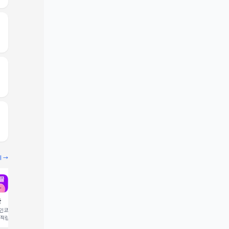
기 →
끌
빔
코드 입력 시 1,000 포
추천인코드 입력 시 2,000 크
 적립
레딧 적립