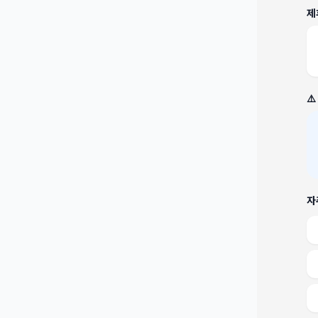
제
⚠
자