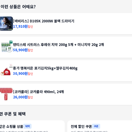
️ 이런 상품은 어때요?
[바비리스] D105K 2000W 블랙 드라이기
17,910원
할인
덴티스테 시트러스 후레쉬 치약 200g 5개 + 미니치약 20g 2개
58,900원
할인
종가 행복이온 포기김치5kg+열무김치400g
30,900원
할인
[코카콜라] 코카콜라 490ml, 24개
26,000원
할인
련 쿠폰 및 혜택
같은 쇼핑몰 상품
전체 할인 쿠폰
혜택
쿠폰