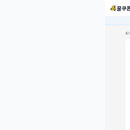
꿀쿠
홈
/