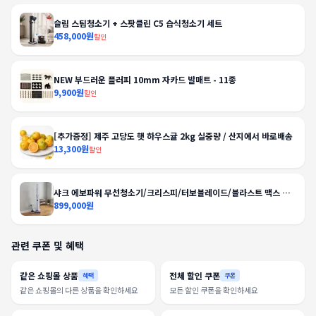
슬림 스팀청소기 + 스팟클린 C5 습식청소기 세트
458,000원
할인
NEW 부드러운 플러피 10mm 자카드 발매트 - 11종
9,900원
할인
[추가증정] 제주 고당도 햇 하우스귤 2kg 실중량 / 산지에서 바로배송
13,300원
할인
샤크 에보파워 무선청소기/크리스피/터보블레이드/블라스트 맥스 외
BEST
899,000원
관련 쿠폰 및 혜택
같은 쇼핑몰 상품
전체 할인 쿠폰
혜택
쿠폰
같은 쇼핑몰의 다른 상품을 확인하세요
모든 할인 쿠폰을 확인하세요