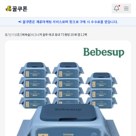
꿀쿠폰
📢 꿀쿠폰은 제휴마케팅 서비스로써 링크로 구매 시 수수료를 받습니다.
홈
/
인기상품
/
[베베숲]시그니처 블루 에코 휴대 75평량 20매 캡 12팩