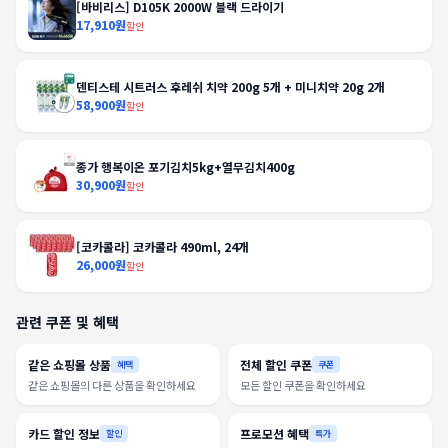
[바비리스] D105K 2000W 블랙 드라이기
17,910원
할인
덴티스테 시트러스 후레쉬 치약 200g 5개 + 미니치약 20g 2개
58,900원
할인
종가 행복이온 포기김치5kg+열무김치400g
30,900원
할인
[코카콜라] 코카콜라 490ml, 24개
26,000원
할인
관련 쿠폰 및 혜택
같은 쇼핑몰 상품
전체 할인 쿠폰
혜택
쿠폰
같은 쇼핑몰의 다른 상품을 확인하세요
모든 할인 쿠폰을 확인하세요
카드 할인 정보
프로모션 혜택
할인
특가