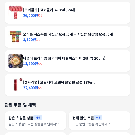
[코카콜라] 코카콜라 490ml, 24개
26,000원
할인
오리온 치즈뿌린 치킨팝 65g, 5개 + 치킨팝 닭강정 65g, 5개
8,900원
할인
나폴리 프리미엄 화덕피자 더블치즈피자 2판(약 20cm)
11,890원
할인
[본사직영] 오딧세이 로맨틱 올인원 로션 180ml
22,400원
할인
관련 쿠폰 및 혜택
같은 쇼핑몰 상품
전체 할인 쿠폰
혜택
쿠폰
같은 쇼핑몰의 다른 상품을 확인하세요
모든 할인 쿠폰을 확인하세요