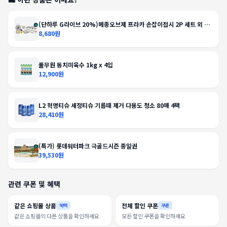
(단하루 G라이브 20%)메종오브제 프라카 손잡이접시 2P 세트 외 도
자기 접시/볼/면기/머그 모음전
8,680원
풀무원 동치미육수 1kg x 4입
12,900원
L2 혁명티슈 세정티슈 기름때 제거 다용도 청소 80매 4팩
28,410원
(특가) 롯데워터파크 극골드시즌 종일권
39,530원
관련 쿠폰 및 혜택
같은 쇼핑몰 상품
전체 할인 쿠폰
혜택
쿠폰
같은 쇼핑몰의 다른 상품을 확인하세요
모든 할인 쿠폰을 확인하세요