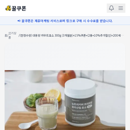
꿀쿠폰
📢 꿀쿠폰은 제휴마케팅 서비스로써 링크로 구매 시 수수료를 받습니다.
인기상
홈
/
/
(한정수량) 대용량 카무트효소 300g (3개월분)+15%쿠폰+(2통+10%추가할인)+200세트
품
한정